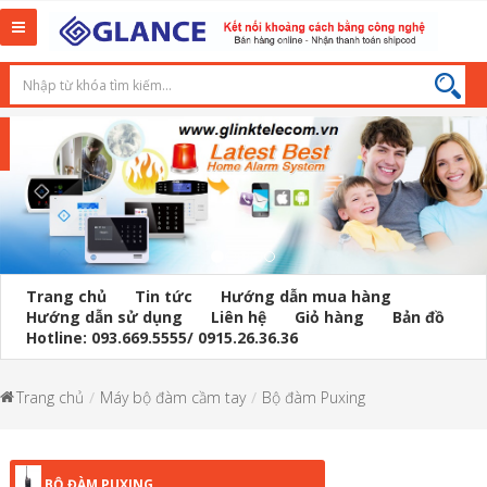
Toggle
navigation
Trang chủ
Tin tức
Hướng dẫn mua hàng
Hướng dẫn sử dụng
Liên hệ
Giỏ hàng
Bản đồ
Hotline: 093.669.5555/ 0915.26.36.36
Trang chủ
Máy bộ đàm cầm tay
Bộ đàm Puxing
BỘ ĐÀM PUXING