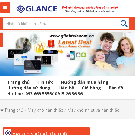
Toggle
navigation
Trang chủ
Tin tức
Hướng dẫn mua hàng
Hướng dẫn sử dụng
Liên hệ
Giỏ hàng
Bản đồ
Hotline: 093.669.5555/ 0915.26.36.36
Trang chủ
Máy khò hàn thiếc
Máy khò nhiệt và hàn thiếc
MÁY KHÒ NHIỆT VÀ HÀN THIẾC