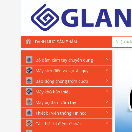
DANH MỤC SẢN PHẨM
Bộ đàm cầm tay chuyên dụng
Máy kích điện và sạc ắc quy
Báo động chống trộm cướp
Máy khò hàn thiếc
Máy bộ đàm cầm tay
Thiết bị Viễn thông Tin học
Các thiết bị điện tử khác