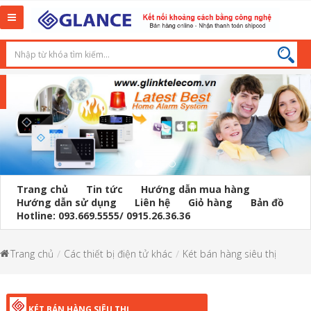
Toggle
navigation
Trang chủ
Tin tức
Hướng dẫn mua hàng
Hướng dẫn sử dụng
Liên hệ
Giỏ hàng
Bản đồ
Hotline: 093.669.5555/ 0915.26.36.36
Trang chủ
Các thiết bị điện tử khác
Két bán hàng siêu thị
KÉT BÁN HÀNG SIÊU THỊ